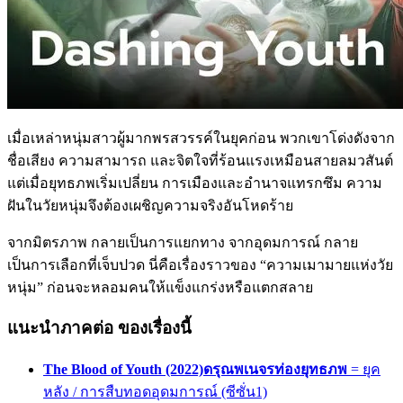
เมื่อเหล่าหนุ่มสาวผู้มากพรสวรรค์ในยุคก่อน พวกเขาโด่งดังจาก
ชื่อเสียง ความสามารถ และจิตใจที่ร้อนแรงเหมือนสายลมวสันต์
แต่เมื่อยุทธภพเริ่มเปลี่ยน การเมืองและอำนาจแทรกซึม ความ
ฝันในวัยหนุ่มจึงต้องเผชิญความจริงอันโหดร้าย
จากมิตรภาพ กลายเป็นการแยกทาง จากอุดมการณ์ กลาย
เป็นการเลือกที่เจ็บปวด นี่คือเรื่องราวของ “ความเมามายแห่งวัย
หนุ่ม” ก่อนจะหลอมคนให้แข็งแกร่งหรือแตกสลาย
แนะนำภาคต่อ ของเรื่องนี้
The Blood of Youth (2022)ดรุณพเนจรท่องยุทธภพ
= ยุค
หลัง / การสืบทอดอุดมการณ์ (ซีซั่น1)