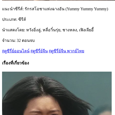
แนะนำซีรีส์: รักรสโอชาแห่งฉางอัน (Yummy Yummy Yummy)
ประเภท: ซีรีส์
นำแสดงโดย: หวังอิ่งลู่, หลี่อวิ๋นรุ่ย, ชางหลง, เฟิงเจียอี้
จำนวน: 32 ตอนจบ
#ดูซีรี่ย์ออนไลน์
#ดูซีรี่ย์จีน
#ดูซีรี่ย์จีน พากย์ไทย
เรื่องที่เกี่ยวข้อง