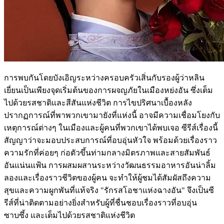
การพบกันโดยบังเอิญระหว่างครอบครัวเสิ่นกับรองผู้ว่าหลิน
เยี่ยนเป็นเพียงจุดเริ่มต้นของการผจญภัยในเมืองหย่งอัน ซึ่งเต็ม
ไปด้วยรสชาติและสีสันแห่งชีวิต การไขปริศนาเบื้องหลัง
ปรากฏการณ์ที่พาพวกเขามายังที่แห่งนี้ อาจมีความเชื่อมโยงกับ
เหตุการณ์ต่างๆ ในเมืองและผู้คนที่พวกเขาได้พบเจอ ซีรีส์เรื่องนี้
สัญญาว่าจะมอบประสบการณ์ที่อบอุ่นหัวใจ พร้อมด้วยเรื่องราว
ความรักที่ค่อยๆ ก่อตัวขึ้นท่ามกลางมิตรภาพและสายสัมพันธ์
อันแน่นแฟ้น การผสมผสานระหว่างวัฒนธรรมอาหารอันน่าลิ้ม
ลองและเรื่องราวชีวิตของผู้คน จะทำให้ผู้ชมได้สัมผัสถึงความ
สุขและความผูกพันที่แท้จริง "รักรสโอชาแห่งฉางอัน" จึงเป็นซี
รีส์ที่น่าติดตามอย่างยิ่งสำหรับผู้ที่ชื่นชอบเรื่องราวที่อบอุ่น
ซาบซึ้ง และเต็มไปด้วยรสชาติแห่งชีวิต