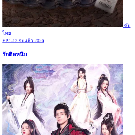
ซับ
ไทย
EP.1-12
จบแล้ว
2026
รักติดหนึบ