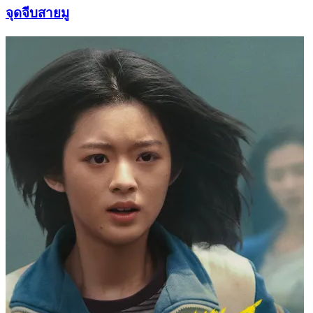
จุดจีบสายมู