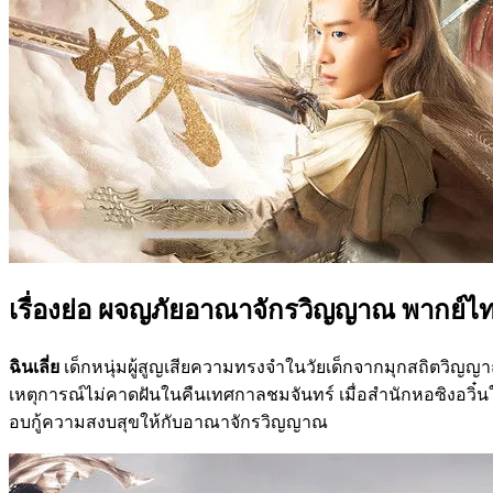
เรื่องย่อ ผจญภัยอาณาจักรวิญญาณ พากย์ไ
ฉินเลี่ย
เด็กหนุ่มผู้สูญเสียความทรงจำในวัยเด็กจากมุกสถิตวิญญา
เหตุการณ์ไม่คาดฝันในคืนเทศกาลชมจันทร์ เมื่อสำนักหอซิงอวิ๋นใส่ร
อบกู้ความสงบสุขให้กับอาณาจักรวิญญาณ