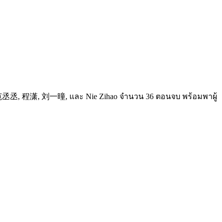
ดย 范丞丞, 程潇, 刘一曈, และ Nie Zihao จำนวน 36 ตอนจบ พร้อมพาผู้