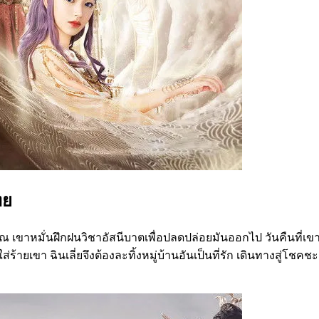
ทย
ณ เขาหมั่นฝึกฝนวิชาอัสนีบาตเพื่อปลดปล่อยมันออกไป วันคืนที่เขา
้ายเขา ฉินเลี่ยจึงต้องละทิ้งหมู่บ้านอันเป็นที่รัก เดินทางสู่โชคช