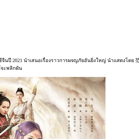
าซีจีนปี 2021 นำเสนอเรื่องราวการผจญภัยอันยิ่งใหญ่ นำแสดงโ
่จะพลิกผัน