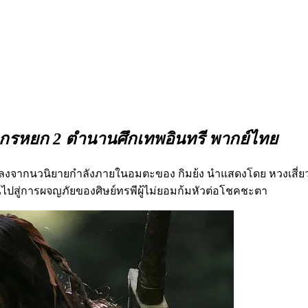
มังกรหยก 2 ตำนานศึกเทพอินทรี พากย์ไทย
ลงจากนวนิยายกำลังภายในอมตะของ กิมย้ง นำแสดงโดย หวงเสี่ย
ุณไปสู่การผจญภัยของศิษย์ทรพีผู้ไม่ยอมก้มหัวต่อโชคชะตา