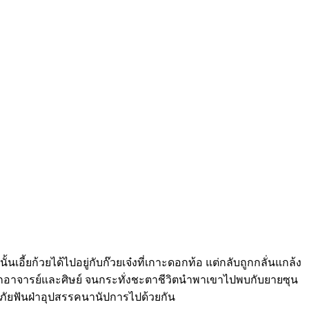
อี้ยก้วยได้ไปอยู่กับก๊วยเจ๋งที่เกาะดอกท้อ แต่กลับถูกกลั่นแกล้ง
ยามจากอาจารย์และศิษย์ จนกระทั่งชะตาชีวิตนำพาเขาไปพบกับยายซุน
ผจญภัยฟันฝ่าอุปสรรคนานัปการไปด้วยกัน