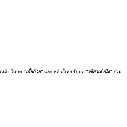
วหมิง ในบท
"เอี้ยก้วย"
และ หลิวอี้เฟย รับบท
"เซียวเล่งนึ่ง"
ร่วม