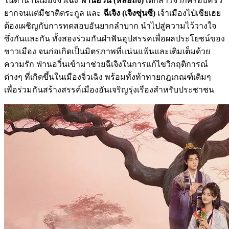
ในตำนานเมืองจิ่วเฉิง
ฟ่านอวิ๋น (หลี่อี้ถง)
เด็กสาวจากครอบครัว
ยากจนแต่มีชาติตระกูล และ
ฉีเจิง (เจิงซุ่นซี)
เจ้าเมืองไป๋เชียเฮย
ต้องเผชิญกับการทดสอบอันยากลำบาก นำไปสู่ความไว้วางใจ
ซึ่งกันและกัน ทั้งสองร่วมกันฝ่าฟันอุปสรรคเพื่อผลประโยชน์ของ
ชาวเมือง จนก่อเกิดเป็นมิตรภาพที่แน่นแฟ้นและเติมเต็มด้วย
ความรัก ฟ่านอวิ๋นเข้ามาช่วยฉีเจิงในการแก้ไขวิกฤติการณ์
ต่างๆ ที่เกิดขึ้นในเมืองจิ่วเฉิง พร้อมทั้งท้าทายกฎเกณฑ์เดิมๆ
เพื่อร่วมกันสร้างสรรค์เมืองอันเจริญรุ่งเรืองสำหรับประชาชน