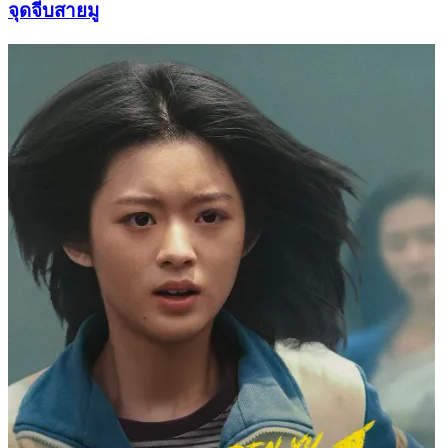
จุดจีบสายมู