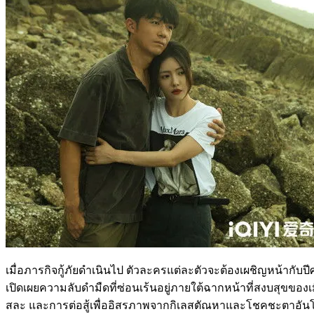
เมื่อภารกิจกู้ภัยดำเนินไป ตัวละครแต่ละตัวจะต้องเผชิญหน้ากับปี
เปิดเผยความลับดำมืดที่ซ่อนเร้นอยู่ภายใต้ฉากหน้าที่สงบสุขของ
สละ และการต่อสู้เพื่ออิสรภาพจากกิเลสตัณหาและโชคชะตาอันโหด