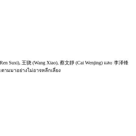
(Ren Suxi), 王骁 (Wang Xiao), 蔡文靜 (Cai Wenjing) และ 李泽锋
จะตามมาอย่างไม่อาจหลีกเลี่ยง