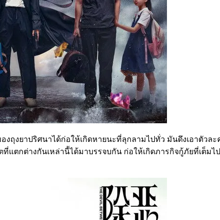
องถุงยาปริศนาได้ก่อให้เกิดหายนะที่ลุกลามไปทั่ว มันดึงเอาตัวละครห
่แตกต่างกันเหล่านี้ได้มาบรรจบกัน ก่อให้เกิดภารกิจกู้ภัยที่เต็