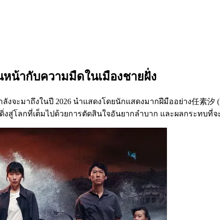
หน้ากับความมืดในเมืองชายฝั่ง
่กำลังจะมาถึงในปี 2026 นำแสดงโดยนักแสดงมากฝีมืออย่าง任素汐 
มดำดิ่งสู่โลกที่เต็มไปด้วยการตัดสินใจอันยากลำบาก และผลกระทบที่