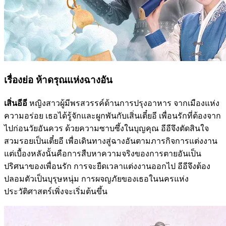
เรื่องย่อ ห้าดรุณแห่งฉางอัน
เสิ่นอีอี
หญิงสาวผู้มีพรสวรรค์ด้านการปรุงอาหาร จากเมืองแห่ง
ความอร่อย เธอได้รู้จักและผูกพันกับเสิ่นเตี๋ยอี เพื่อนรักที่ต้องจาก
ไปก่อนวัยอันควร ด้วยความซาบซึ้งในบุญคุณ อีอีจึงตัดสินใจ
สวมรอยเป็นเตี๋ยอี เพื่อเดินทางสู่ฉางอันตามภารกิจการแต่งงาน
แต่เบื้องหลังนั้นคือการสืบหาความจริงของการตายอันเป็น
ปริศนาของเพื่อนรัก การจะยืดเวลาแต่งงานออกไป อีอีจึงต้อง
ปลอมตัวเป็นบุรุษหนุ่ม การผจญภัยของเธอในนครแห่ง
ประวัติศาสตร์เพิ่งจะเริ่มต้นขึ้น