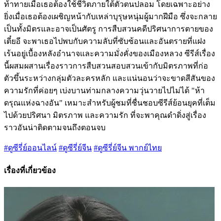
ท้าทายเมื่อเธอต้องใช้ชีวิตภายใต้ตัวตนปลอม โดยเฉพาะอย่าง
ยิ่งเมื่อเธอต้องเผชิญหน้ากับเหล่าบุรุษหนุ่มผู้มากฝีมือ ซึ่งจะกลาย
เป็นทั้งมิตรและอาจเป็นศัตรู การสืบสวนคดีปริศนาการตายของ
เตี๋ยอี จะพาเธอไปพบกับความลับที่ซับซ้อนและอันตรายที่แฝง
เร้นอยู่เบื้องหลังอำนาจและความมั่งคั่งของเมืองหลวง ซีรีส์เรื่อง
นี้ผสมผสานเรื่องราวการสืบสวนสอบสวนเข้ากับมิตรภาพที่ก่อ
ตัวขึ้นระหว่างกลุ่มตัวละครหลัก และแน่นอนว่าจะขาดสีสันของ
ความรักที่ค่อยๆ เบ่งบานท่ามกลางความวุ่นวายไปไม่ได้ "ห้า
ดรุณแห่งฉางอัน" เหมาะสำหรับผู้ชมที่ชื่นชอบซีรีส์ย้อนยุคที่เต็ม
ไปด้วยปริศนา มิตรภาพ และความรัก ที่จะพาคุณดำดิ่งสู่เรื่อง
ราวอันน่าติดตามจนถึงตอนจบ
#ดูซีรี่ย์ออนไลน์
#ดูซีรี่ย์จีน
#ดูซีรี่ย์จีน พากย์ไทย
เรื่องที่เกี่ยวข้อง