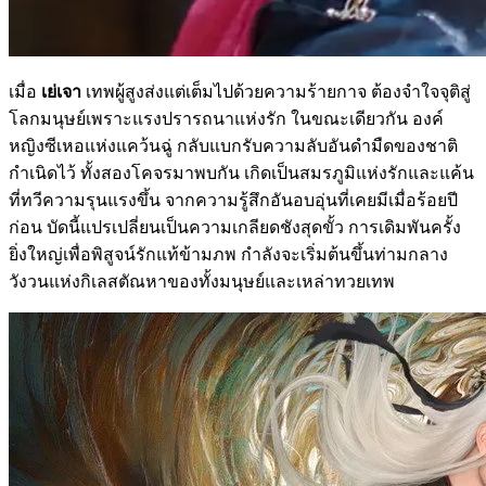
เมื่อ
เย่เจา
เทพผู้สูงส่งแต่เต็มไปด้วยความร้ายกาจ ต้องจำใจจุติสู่
โลกมนุษย์เพราะแรงปรารถนาแห่งรัก ในขณะเดียวกัน องค์
หญิงซีเหอแห่งแคว้นฉู่ กลับแบกรับความลับอันดำมืดของชาติ
กำเนิดไว้ ทั้งสองโคจรมาพบกัน เกิดเป็นสมรภูมิแห่งรักและแค้น
ที่ทวีความรุนแรงขึ้น จากความรู้สึกอันอบอุ่นที่เคยมีเมื่อร้อยปี
ก่อน บัดนี้แปรเปลี่ยนเป็นความเกลียดชังสุดขั้ว การเดิมพันครั้ง
ยิ่งใหญ่เพื่อพิสูจน์รักแท้ข้ามภพ กำลังจะเริ่มต้นขึ้นท่ามกลาง
วังวนแห่งกิเลสตัณหาของทั้งมนุษย์และเหล่าทวยเทพ