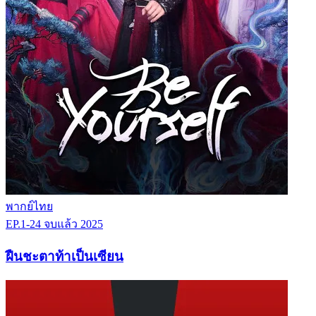
พากย์ไทย
EP.1-24
จบแล้ว
2025
ฝืนชะตาท้าเป็นเซียน