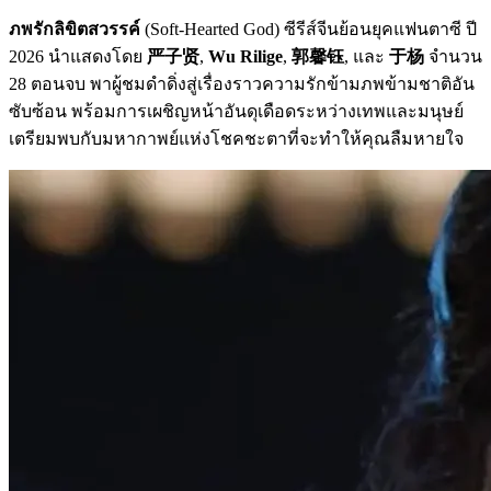
ภพรักลิขิตสวรรค์
(Soft-Hearted God) ซีรีส์จีนย้อนยุคแฟนตาซี ปี
2026 นำแสดงโดย
严子贤
,
Wu Rilige
,
郭馨钰
, และ
于杨
จำนวน
28 ตอนจบ พาผู้ชมดำดิ่งสู่เรื่องราวความรักข้ามภพข้ามชาติอัน
ซับซ้อน พร้อมการเผชิญหน้าอันดุเดือดระหว่างเทพและมนุษย์
เตรียมพบกับมหากาพย์แห่งโชคชะตาที่จะทำให้คุณลืมหายใจ