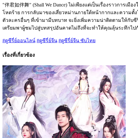
"伴君如伴舞" (Shall We Dance) ไม่เพียงแต่เป็นเรื่องราวการเมือง
โหดร้าย การกลับมาของเสี่ยวหม่านภายใต้หน้ากากและความตั้ง
ตัวละครอื่นๆ ที่เข้ามามีบทบาท จะยิ่งเพิ่มความน่าติดตามให้ก
เตรียมพาผู้ชมไปสู่บทสรุปอันคาดไม่ถึงที่จะทำให้คุณลุ้นระทึก
#ดูซีรี่ย์ออนไลน์
#ดูซีรี่ย์จีน
#ดูซีรี่ย์จีน ซับไทย
เรื่องที่เกี่ยวข้อง