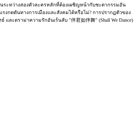
้อนระหว่างสองตัวละครหลักที่ต้องเผชิญหน้ากับชะตากรรมอัน
นแรงกดดันทางการเมืองและสังคมได้หรือไม่? การปรากฏตัวของ
กลยุทธ์ และดราม่าความรักอันเร้นลับ "伴君如伴舞" (Shall We Dance)