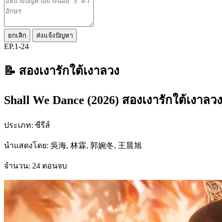
ยกเลิก
ส่งแจ้งปัญหา
EP.1-24
📝 สองเงารักใต้เงาลวง
Shall We Dance (2026) สองเงารักใต้เงาลว
ประเภท: ซีรีส์
นำแสดงโดย: 吳海, 林霖, 郭婉冬, 王晨旭
จำนวน: 24 ตอนจบ