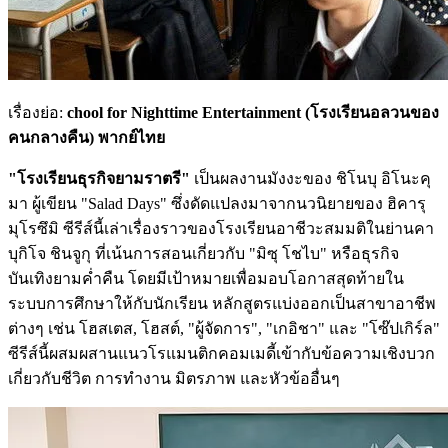
เรื่องย่อ:
chool for Nighttime Entertainment (โรงเรียนอลวนของ
คนกลางคืน) พากย์ไทย
"โรงเรียนธุรกิจยามราตรี"
เป็นผลงานมังงะของ ชิโนบุ อิโนะคุ
มา ผู้เขียน "Salad Days" ซึ่งดัดแปลงมาจากนวนิยายของ ฮิคารุ
มุโรซึมิ ซีรีส์นี้เล่าเรื่องราวของโรงเรียนอาชีวะสมมติในย่านคา
บุกิโจ ชินจูกุ ที่เน้นการสอนเกี่ยวกับ "มิซุ โชไบ" หรือธุรกิจ
บันเทิงยามค่ำคืน โดยมีเป้าหมายเพื่อมอบโอกาสสุดท้ายใน
ระบบการศึกษาให้กับนักเรียน หลักสูตรแบ่งออกเป็นสาขาอาชีพ
ต่างๆ เช่น โฮสเตส, โฮสต์, "ผู้จัดการ", "เกอิชา" และ "โซ๊ปเกิร์ล"
ซีรีส์นี้ผสมผสานแนวโรแมนติกคอมเมดี้เข้ากับข้อความเชิงบวก
เกี่ยวกับชีวิต การทำงาน มิตรภาพ และหัวข้ออื่นๆ