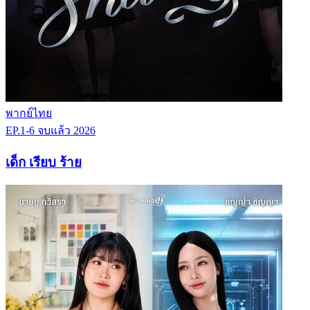
พากย์ไทย
EP.1-6
จบแล้ว
2026
เด็ก เรียบ ร้าย