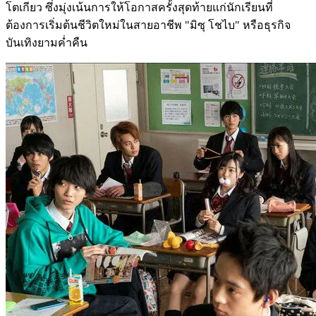
โตเกียว ซึ่งมุ่งเน้นการให้โอกาสครั้งสุดท้ายแก่นักเรียนที่
ต้องการเริ่มต้นชีวิตใหม่ในสายอาชีพ "มิซุ โชไบ" หรือธุรกิจ
บันเทิงยามค่ำคืน