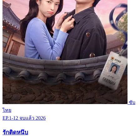
ซับ
ไทย
EP.1-12
จบแล้ว
2026
รักติดหนึบ