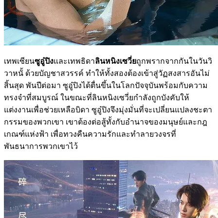
เทพเซียน
ซูอู๋ปิง
และเทพธิดา
ลินหนิงเซวี่ย
ถูกพรากจากกันในวันวิ
วาหนั้ ด้วยบัญชาสวรรค์ ทำให้ทั้งสองต้องเข้าสู่วัฏสงสารอันไม่
สิ้นสุด พันปีต่อมา ซูอู๋ปิงได้ตื่นขึ้นในโลกปัจจุบันพร้อมกับความ
ทรงจำที่สมบูรณ์ ในขณะที่ลินหนิงเซวี่ยกำลังถูกบังคับให้
แต่งงานเพื่อช่วยเหลือบิดา ซูอู๋ปิงจึงมุ่งมั่นที่จะเปลี่ยนแปลงชะตา
กรรมของพวกเขา เขาต้องต่อสู้ทั้งกับอำนาจของมนุษย์และกฎ
เกณฑ์แห่งฟ้า เพื่อทวงคืนความรักและทำลายวงจรที่
พันธนาการพวกเขาไว้