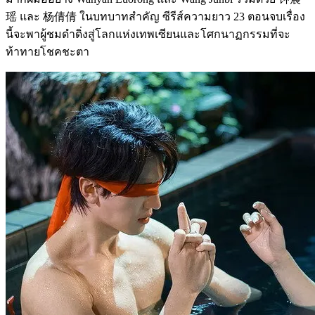
瑶 และ 杨倩倩 ในบทบาทสำคัญ ซีรีส์ความยาว 23 ตอนจบเรื่อง
นี้จะพาผู้ชมดำดิ่งสู่โลกแห่งเทพเซียนและโศกนาฏกรรมที่จะ
ท้าทายโชคชะตา