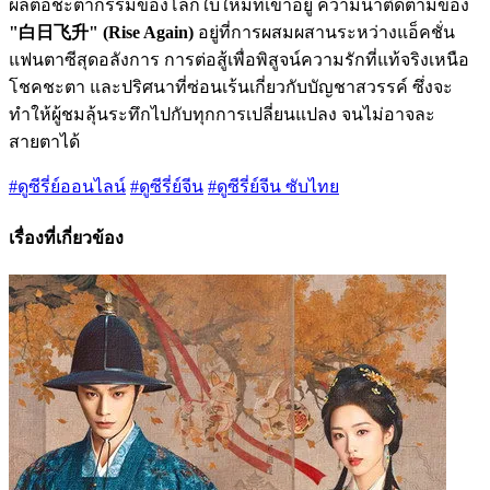
ผลต่อชะตากรรมของโลกใบใหม่ที่เขาอยู่ ความน่าติดตามของ
"白日飞升" (Rise Again)
อยู่ที่การผสมผสานระหว่างแอ็คชั่น
แฟนตาซีสุดอลังการ การต่อสู้เพื่อพิสูจน์ความรักที่แท้จริงเหนือ
โชคชะตา และปริศนาที่ซ่อนเร้นเกี่ยวกับบัญชาสวรรค์ ซึ่งจะ
ทำให้ผู้ชมลุ้นระทึกไปกับทุกการเปลี่ยนแปลง จนไม่อาจละ
สายตาได้
#ดูซีรี่ย์ออนไลน์
#ดูซีรี่ย์จีน
#ดูซีรี่ย์จีน ซับไทย
เรื่องที่เกี่ยวข้อง