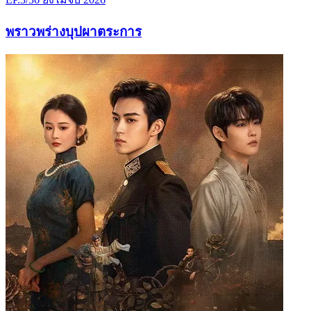
พราวพร่างบุปผาตระการ