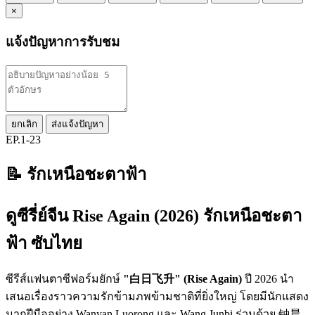
×
แจ้งปัญหาการรับชม
ยกเลิก
ส่งแจ้งปัญหา
EP.1-23
📝 รักเหนือชะตาฟ้า
ดูซีรี่ย์จีน Rise Again (2026) รักเหนือชะตา
ฟ้า ซับไทย
ซีรีส์แฟนตาซีฟอร์มยักษ์
"白日飞升" (Rise Again)
ปี 2026 นำ
เสนอเรื่องราวความรักข้ามภพข้ามชาติที่ยิ่งใหญ่ โดยมีนักแสดง
มากฝีมืออย่าง Wanyan Luorong และ Wang Junbi ร่วมด้วย 钟晨