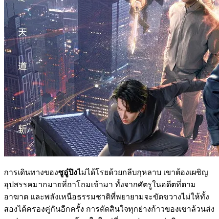
การเดินทางของ
ซูอู๋ปิง
ไม่ได้โรยด้วยกลีบกุหลาบ เขาต้องเผชิญ
อุปสรรคมากมายที่ถาโถมเข้ามา ทั้งจากศัตรูในอดีตที่ตาม
อาฆาต และพลังเหนือธรรมชาติที่พยายามจะขัดขวางไม่ให้ทั้ง
สองได้ครองคู่กันอีกครั้ง การตัดสินใจทุกย่างก้าวของเขาล้วนส่ง