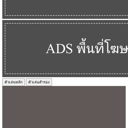
ตัวเล่นหลัก
ตัวเล่นสำรอง