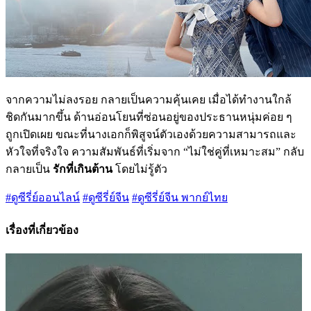
จากความไม่ลงรอย กลายเป็นความคุ้นเคย เมื่อได้ทำงานใกล้
ชิดกันมากขึ้น ด้านอ่อนโยนที่ซ่อนอยู่ของประธานหนุ่มค่อย ๆ
ถูกเปิดเผย ขณะที่นางเอกก็พิสูจน์ตัวเองด้วยความสามารถและ
หัวใจที่จริงใจ ความสัมพันธ์ที่เริ่มจาก “ไม่ใช่คู่ที่เหมาะสม” กลับ
กลายเป็น
รักที่เกินต้าน
โดยไม่รู้ตัว
#ดูซีรี่ย์ออนไลน์
#ดูซีรี่ย์จีน
#ดูซีรี่ย์จีน พากย์ไทย
เรื่องที่เกี่ยวข้อง