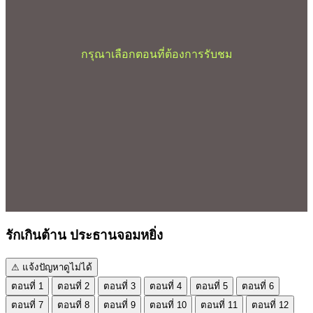
กรุณาเลือกตอนที่ต้องการรับชม
รักเกินต้าน ประธานจอมหยิ่ง
⚠ แจ้งปัญหาดูไม่ได้
ตอนที่ 1
ตอนที่ 2
ตอนที่ 3
ตอนที่ 4
ตอนที่ 5
ตอนที่ 6
ตอนที่ 7
ตอนที่ 8
ตอนที่ 9
ตอนที่ 10
ตอนที่ 11
ตอนที่ 12