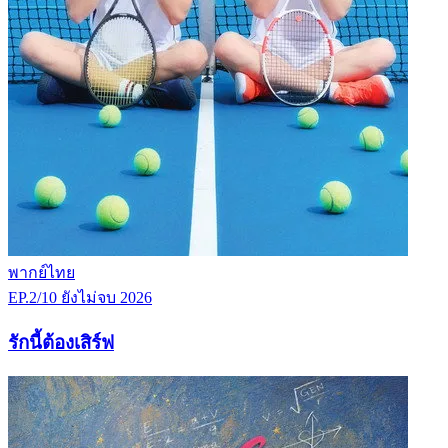
พากย์ไทย
EP.2/10
ยังไม่จบ
2026
รักนี้ต้องเสิร์ฟ