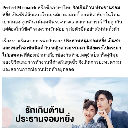
Perfect Mismatch
หรือชื่อภาษาไทย
รักเกินต้าน ประธานจอม
หยิ่ง
เป็นซีรีส์จีนแนวโรแมนติก คอมเมดี้ ออฟฟิศ ที่มาในโทน
เบาสมอง ดูเพลิน เน้นเคมีพระ–นางและสถานการณ์ “ไม่ถูกกัน
แต่ต้องใกล้ชิด” จนความรักค่อย ๆ ก่อตัวขึ้นอย่างไม่ทันตั้งตัว
เรื่องราวเริ่มจากการพบกันของ
ประธานหนุ่มจอมหยิ่ง เย็นชา
และเพอร์เฟกชันนิสต์
กับ
หญิงสาวธรรมดา นิสัยตรงไปตรงมา
ไม่ยอมคน
ที่ต้องเข้ามาเกี่ยวข้องกันด้วยเหตุจำเป็น ทั้งคู่มีมุม
มองชีวิตและการทำงานที่ต่างกันสุดขั้ว จึงเกิดการปะทะคารม
และสถานการณ์ชวนปวดหัวอยู่ตลอด