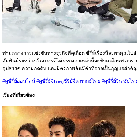
ท่ามกลางการแข่งขันทางธุรกิจที่ดุเดือด ซีรีส์เรื่องนี้จะพาคุ
สัมพันธ์ระหว่างตัวละครที่ไม่ธรรมดาเหล่านี้จะขับเคลื่อนพวกเ
อุปสรรค ความกดดัน และมิตรภาพอันมีค่าที่อาจเป็นกุญแจสำ
#ดูซีรี่ย์ออนไลน์
#ดูซีรี่ย์จีน
#ดูซีรี่ย์จีน พากย์ไทย
#ดูซีรี่ย์จีน ซับไท
เรื่องที่เกี่ยวข้อง