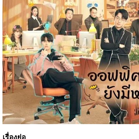
เรื่องย่อ