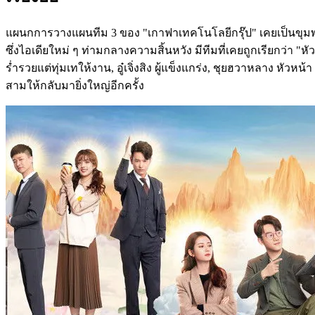
แผนกการวางแผนทีม 3 ของ "เกาฟาเทคโนโลยีกรุ๊ป" เคยเป็นขุมพล
ซึ่งไอเดียใหม่ ๆ ท่ามกลางความสิ้นหวัง มีทีมที่เคยถูกเรียกว่า "ห
ร่ำรวยแต่ทุ่มเทให้งาน, อู๋เจิ่งสิง ผู้แข็งแกร่ง, ชุยฮวาหลาง หั
สามให้กลับมายิ่งใหญ่อีกครั้ง