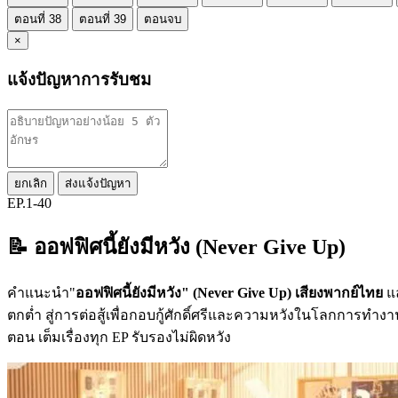
ตอนที่ 38
ตอนที่ 39
ตอนจบ
×
แจ้งปัญหาการรับชม
ยกเลิก
ส่งแจ้งปัญหา
EP.1-40
📝 ออฟฟิศนี้ยังมีหวัง (Never Give Up)
คำแนะนำ"
ออฟฟิศนี้ยังมีหวัง" (Never Give Up) เสียงพากย์ไทย
แล
ตกต่ำ สู่การต่อสู้เพื่อกอบกู้ศักดิ์ศรีและความหวังในโลกการทำงา
ตอน เต็มเรื่องทุก EP รับรองไม่ผิดหวัง