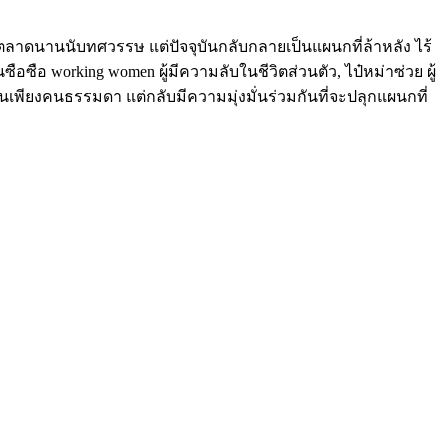
ลาดนานนับทศวรรษ แต่ปัจจุบันกลับกลายเป็นแผนกที่ล้าหลัง ไร้
ือซือ working women ผู้มีความลับในชีวิตส่วนตัว, ไป๋หม่าซ่วย ผู้
ป็นเพียงคนธรรมดา แต่กลับมีความมุ่งมั่นร่วมกันที่จะปลุกแผนกที่