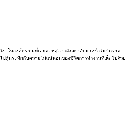
" ในองค์กร ทีมที่เคยมีดีที่สุดกำลังจะกลับมาหรือไม่? ความ
ุณไปลุ้นระทึกกับความไม่แน่นอนของชีวิตการทำงานที่เต็มไปด้วย