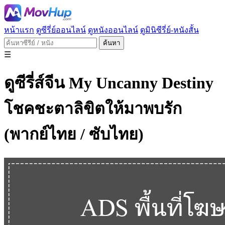
หน้าแรก
ดูซีรี่ย์ออนไลน์
ดูหนังออนไลน์
ดูมินิซีรี่ย์-หนังสั้น
ค้นหา
☰
ดูซีรี่ส์จีน My Uncanny Destiny
โชคชะตาลิขิตให้มาพบรัก
(พากย์ไทย / ซับไทย)