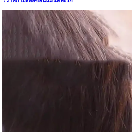
วิวาห์กำมะลอซ่อนแผนคลั่งรัก