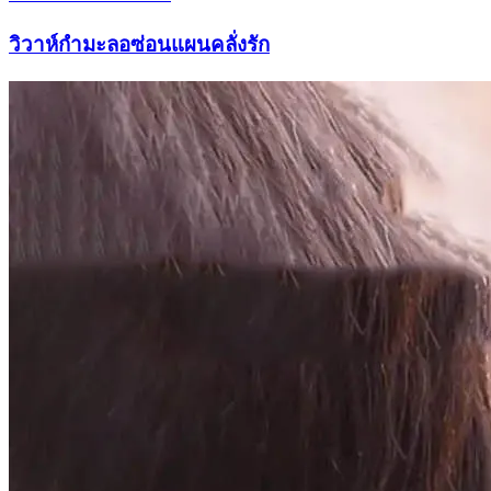
วิวาห์กำมะลอซ่อนแผนคลั่งรัก