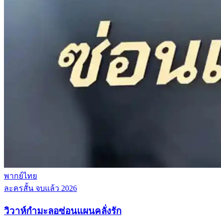
พากย์ไทย
ละครสั้น
จบแล้ว
2026
วิวาห์กำมะลอซ่อนแผนคลั่งรัก