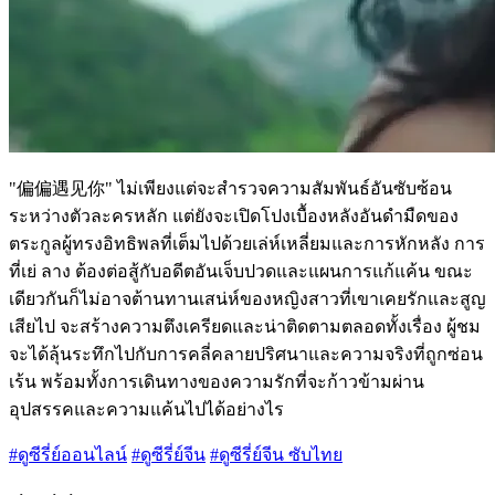
"偏偏遇见你" ไม่เพียงแต่จะสำรวจความสัมพันธ์อันซับซ้อน
ระหว่างตัวละครหลัก แต่ยังจะเปิดโปงเบื้องหลังอันดำมืดของ
ตระกูลผู้ทรงอิทธิพลที่เต็มไปด้วยเล่ห์เหลี่ยมและการหักหลัง การ
ที่เย่ ลาง ต้องต่อสู้กับอดีตอันเจ็บปวดและแผนการแก้แค้น ขณะ
เดียวกันก็ไม่อาจต้านทานเสน่ห์ของหญิงสาวที่เขาเคยรักและสูญ
เสียไป จะสร้างความตึงเครียดและน่าติดตามตลอดทั้งเรื่อง ผู้ชม
จะได้ลุ้นระทึกไปกับการคลี่คลายปริศนาและความจริงที่ถูกซ่อน
เร้น พร้อมทั้งการเดินทางของความรักที่จะก้าวข้ามผ่าน
อุปสรรคและความแค้นไปได้อย่างไร
#ดูซีรี่ย์ออนไลน์
#ดูซีรี่ย์จีน
#ดูซีรี่ย์จีน ซับไทย