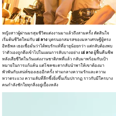
หญิงสาวผู้ผ่านมรสุมชีวิตแต่งงานมาแล้วถึงสามครั้ง ตัดสินใจ
เริ่มต้นชีวิตใหม่กับ
เย่ ลาง
บุตรนอกสมรสของมหาเศรษฐีผู้ทรง
อิทธิพล เธอเชื่อมั่นว่าได้พบรักแท้ที่อายุน้อยกว่า แต่กลับต้องพบ
ว่าตัวเองถูกดึงเข้าไปในแผนการลับบางอย่าง
เย่ ลาง
ผู้ฟื้นคืนชีพ
หลังเสียชีวิตในวันแต่งงานชาติภพที่แล้ว กลับมาพร้อมกับเป้า
หมายในการแก้แค้น แต่โชคชะตากลับนำพาให้เขาต้องมา
พัวพันกับเสน่ห์ของเธออีกครั้ง ท่ามกลางความรักและความ
หวาดระแวง ความลับที่ลึกซึ้งยิ่งขึ้นเริ่มปรากฏ ราวกับมีใครบาง
คนกำลังชักใยทุกสิ่งอยู่เบื้องหลัง