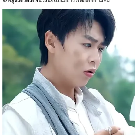
จะพิสูจน์ตัวตนตอนไหนจะเป็นอย่างไรต้องติดตามชม