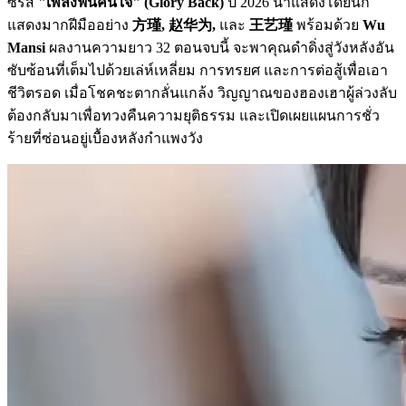
ซีรีส์
"เพลิงฟื้นคืนใจ" (Glory Back)
ปี 2026 นำแสดงโดยนัก
แสดงมากฝีมืออย่าง
方瑾, 赵华为,
และ
王艺瑾
พร้อมด้วย
Wu
Mansi
ผลงานความยาว 32 ตอนจบนี้ จะพาคุณดำดิ่งสู่วังหลังอัน
ซับซ้อนที่เต็มไปด้วยเล่ห์เหลี่ยม การทรยศ และการต่อสู้เพื่อเอา
ชีวิตรอด เมื่อโชคชะตากลั่นแกล้ง วิญญาณของฮองเฮาผู้ล่วงลับ
ต้องกลับมาเพื่อทวงคืนความยุติธรรม และเปิดเผยแผนการชั่ว
ร้ายที่ซ่อนอยู่เบื้องหลังกำแพงวัง