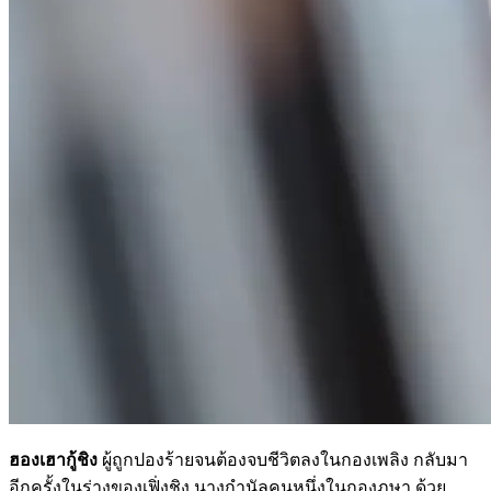
ฮองเฮากู้ชิง
ผู้ถูกปองร้ายจนต้องจบชีวิตลงในกองเพลิง กลับมา
อีกครั้งในร่างของเฟิ่งชิง นางกำนัลคนหนึ่งในกองภูษา ด้วย