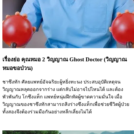
เรื่องย่อ คุณหมอ 2 วิญญาณ Ghost Doctor (วิญญาณ
หมอขอป่วน)
ชาซึงทัก ศัลยแพทย์อัจฉริยะผู้หยิ่งทะนง ประสบอุบัติเหตุจน
วิญญาณหลุดออกจากร่าง แต่กลับไม่อาจไปไหนได้ และต้อง
พัวพันกับ โกซึงแท็ก แพทย์หนุ่มฝึกหัดผู้ขาดความมั่นใจ เมื่อ
วิญญาณของชาซึงทักสามารถสิงร่างซึงแท็กเพื่อช่วยชีวิตผู้ป่วย
ทั้งสองจึงต้องร่วมมือกันอย่างหลีกเลี่ยงไม่ได้