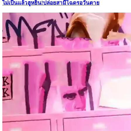
ไม่เป็นแล้วฮูหยิน!ปล่อยสามีโฉดรอวันตาย