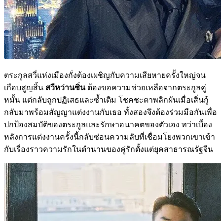
ตระกูลสวี่แห่งเมืองกั่งต้องเผชิญกับความเสียหายครั้งใหญ่จน
เกือบสูญสิ้น
สวีหว่านซิ่น
ต้องขอความช่วยเหลือจากตระกูลคู่
หมั้น แต่กลับถูกปฏิเสธและซ้ำเติม โชคชะตาพลิกผันเมื่อเสิ่นกู้
กลับมาพร้อมสัญญาแต่งงานกับเธอ ทั้งสองจึงต้องร่วมมือกันเพื่อ
ปกป้องสมบัติของตระกูลและรักษาอนาคตของตัวเอง ทว่าเบื้อง
หลังการแต่งงานครั้งนี้กลับซ่อนความลับที่เชื่อมโยงพวกเขาเข้า
กับเรื่องราวความรักในตำนานของคู่รักตั้งแต่ยุคสาธารณรัฐจีน