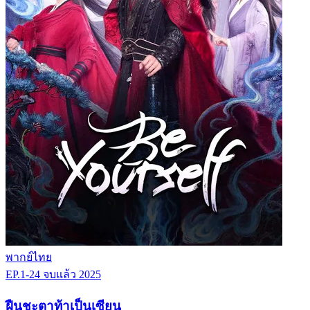
พากย์ไทย
EP.1-24
จบแล้ว
2025
ฝืนชะตาท้าเป็นเซียน