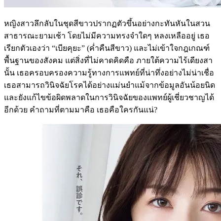
หญิงสาวลึกลับในชุดสีขาวปรากฏตัวขึ้นอย่างกะทันหันในสวน
สาธารณะยามเช้า โดยไม่มีความทรงจำใดๆ หลงเหลืออยู่ เธอ
เรียกตัวเองว่า “เบียคุยะ” (ค่ำคืนสีขาว) และไม่เข้าใจกฎเกณฑ์
พื้นฐานของสังคม แต่สิ่งที่ไม่คาดคิดคือ ภายใต้ความไร้เดียงสา
นั้น เธอครอบครองความรู้ทางการแพทย์ที่น่าทึ่งอย่างไม่น่าเชื่อ
เธอสามารถวินิจฉัยโรคได้อย่างแม่นยำแม้จากข้อมูลอันน้อยนิด
และยังแก้ไขข้อผิดพลาดในการวินิจฉัยของแพทย์ผู้เชี่ยวชาญได้
อีกด้วย คำถามที่ตามมาคือ เธอคือใครกันแน่?