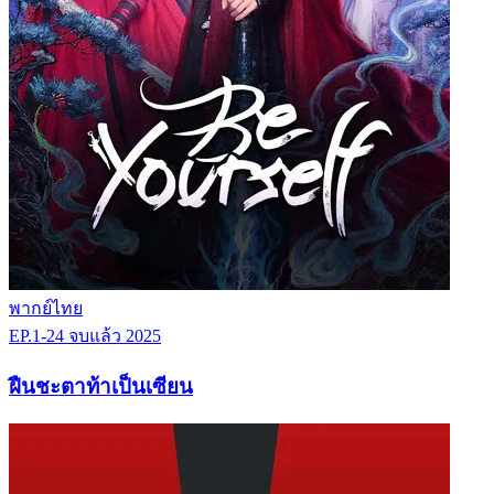
พากย์ไทย
EP.1-24
จบแล้ว
2025
ฝืนชะตาท้าเป็นเซียน