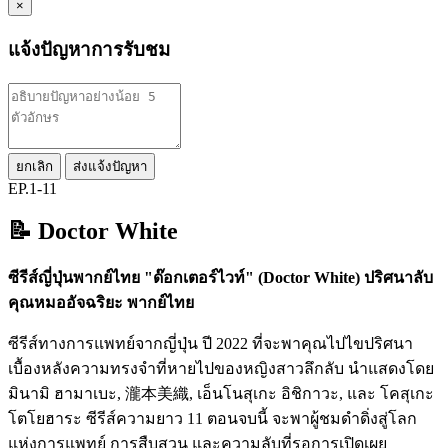
×
แจ้งปัญหาการรับชม
ยกเลิก
ส่งแจ้งปัญหา
EP.1-11
📝 Doctor White
ซีรีส์ญี่ปุ่นพากย์ไทย "ด๊อกเตอร์ไวท์"
(Doctor White) ปริศนาลับ
คุณหมออัจฉริยะ พากย์ไทย
ซีรีส์ทางการแพทย์จากญี่ปุ่น ปี 2022 ที่จะพาคุณไปไขปริศนา
เบื้องหลังความทรงจำที่หายไปของหญิงสาวลึกลับ นำแสดงโดย
มินามิ ฮามาเบะ, 瀧本美織, เอ็นโนสุเกะ อิชิกาวะ, และ โคสุเกะ
โตโยฮาระ ซีรีส์ความยาว 11 ตอนจบนี้ จะพาผู้ชมดำดิ่งสู่โลก
แห่งการแพทย์ การสืบสวน และความลับที่รอการเปิดเผย