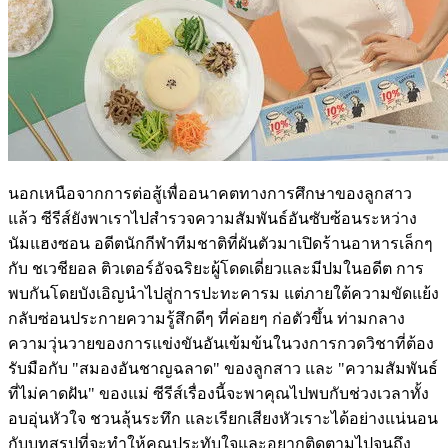
นอกเหนือจากการต่อสู้เพื่ออนาคตทางการศึกษาของลูกสาว
แล้ว ซีรีส์ยังพาเราไปสำรวจความสัมพันธ์อันซับซ้อนระหว่าง
นัมแฮงซอน อดีตนักกีฬาทีมชาติที่ผันตัวมาเปิดร้านอาหารเล็กๆ
กับ ชเวชียอล ติวเตอร์อัจฉริยะผู้โดดเดี่ยวและมีปมในอดีต การ
พบกันโดยบังเอิญนำไปสู่การปะทะคารม แต่ภายใต้ความขัดแย้ง
กลับซ่อนประกายความรู้สึกดีๆ ที่ค่อยๆ ก่อตัวขึ้น ท่ามกลาง
ความวุ่นวายของการแข่งขันอันเข้มข้นในวงการกวดวิชาที่ต้อง
รับมือกับ "สมองอันชาญฉลาด" ของลูกสาว และ "ความสัมพันธ์
ที่ไม่คาดฝัน" ของแม่ ซีรีส์เรื่องนี้จะพาคุณไปพบกับช่วงเวลาทั้ง
อบอุ่นหัวใจ ชวนลุ้นระทึก และเรียกเสียงหัวเราะได้อย่างแน่นอน
กับบทสรุปที่จะทำให้คุณประทับใจและอยากติดตามไปจนถึง