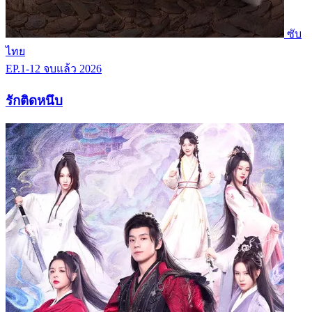
ซับ
ไทย
EP.1-12
จบแล้ว
2026
รักติดหนึบ