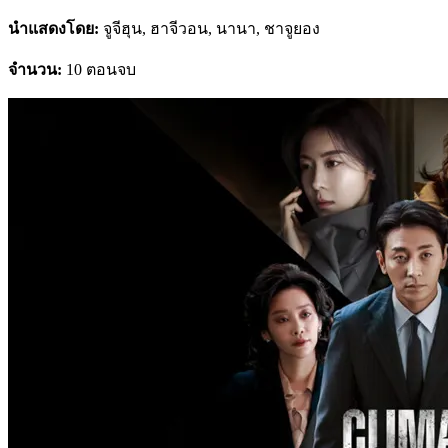
นำแสดงโดย:
จูจีฮุน, ฮาจีวอน, นานา, ชาจูยอง
จำนวน:
10 ตอนจบ