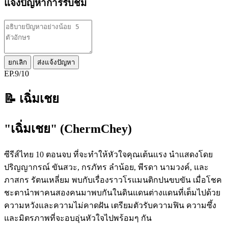
แจ้งปัญหาการรับชม
ยกเลิก
ส่งแจ้งปัญหา
EP.9/10
📝 เฉิ่มเชย
"เฉิ่มเชย" (ChermChey)
ซีรีส์ไทย 10 ตอนจบ ที่จะทำให้หัวใจคุณเต้นแรง นำแสดงโดย
ปริญญากรณ์ ขันสวะ, กรภัทร ลำน้อย, พีรดา นามวงค์, และ
ภาสกร รัตนเหลี่ยม พบกับเรื่องราวโรแมนติกปนขบขัน เมื่อโชค
ชะตานำพาคนสองคนมาพบกันในดินแดนต่างแดนที่เต็มไปด้วย
ความหวังและความไม่คาดฝัน เตรียมตัวรับความฟิน ความซึ้ง
และมิตรภาพที่จะอบอุ่นหัวใจไปพร้อมๆ กัน