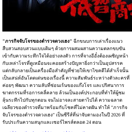
"ภารกิจจับโจรของตำรวจดวงเฮง"
ฉีกขนบการเล่าเรื่องแนว
สืบสวนสอบสวนแบบเดิมๆ ด้วยการผสมผสานความตลกขบขัน
เข้ากับความระทึกใจได้อย่างลงตัว การที่จางอีอั๋งต้องเผชิญหน้า
กับเหล่าโจรที่ดูเหมือนจะคอยสร้างปัญหายิ่งกว่าเป็นอุปสรรค
แต่กลับกลายเป็นเครื่องมือสำคัญที่ช่วยให้เขาไขคดีได้สำเร็จนั้น
เป็นเสน่ห์อันโดดเด่นของเรื่องนี้ ความสัมพันธ์ระหว่างตัวละครที่
ค่อยๆ พัฒนา ความลับที่ซ่อนเร้นของแก๊งโจร และปริศนาการ
ฆาตกรรมที่รอการคลี่คลาย ล้วนเป็นองค์ประกอบที่ทำให้ผู้ชม
ลุ้นระทึกไปกับทุกตอน จนไม่อาจละสายตาไปได้ ความฉลาด
เฉลียวของตำรวจที่มาพร้อมกับโชคที่ไม่คาดฝัน ทำให้ "ภารกิจ
จับโจรของตำรวจดวงเฮง" เป็นซีรีส์ที่น่าจับตามองในปี 2026 ที่
รับประกันความสนุกและเซอร์ไพรส์ตลอด 24 ตอน