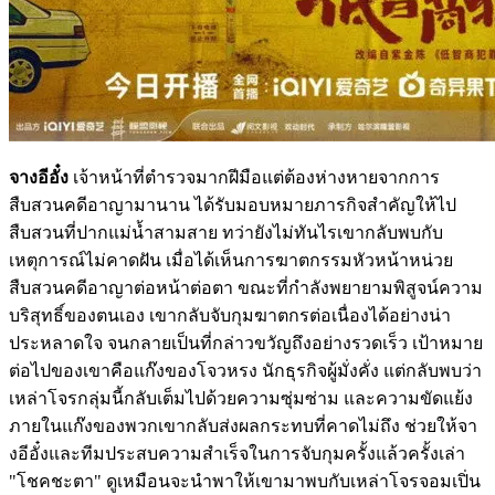
จางอีอั๋ง
เจ้าหน้าที่ตำรวจมากฝีมือแต่ต้องห่างหายจากการ
สืบสวนคดีอาญามานาน ได้รับมอบหมายภารกิจสำคัญให้ไป
สืบสวนที่ปากแม่น้ำสามสาย ทว่ายังไม่ทันไรเขากลับพบกับ
เหตุการณ์ไม่คาดฝัน เมื่อได้เห็นการฆาตกรรมหัวหน้าหน่วย
สืบสวนคดีอาญาต่อหน้าต่อตา ขณะที่กำลังพยายามพิสูจน์ความ
บริสุทธิ์ของตนเอง เขากลับจับกุมฆาตกรต่อเนื่องได้อย่างน่า
ประหลาดใจ จนกลายเป็นที่กล่าวขวัญถึงอย่างรวดเร็ว เป้าหมาย
ต่อไปของเขาคือแก๊งของโจวหรง นักธุรกิจผู้มั่งคั่ง แต่กลับพบว่า
เหล่าโจรกลุ่มนี้กลับเต็มไปด้วยความซุ่มซ่าม และความขัดแย้ง
ภายในแก๊งของพวกเขากลับส่งผลกระทบที่คาดไม่ถึง ช่วยให้จา
งอีอั๋งและทีมประสบความสำเร็จในการจับกุมครั้งแล้วครั้งเล่า
"โชคชะตา" ดูเหมือนจะนำพาให้เขามาพบกับเหล่าโจรจอมเปิ่น