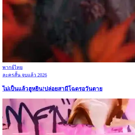
พากย์ไทย
ละครสั้น
จบแล้ว
2026
ไม่เป็นแล้วฮูหยิน!ปล่อยสามีโฉดรอวันตาย